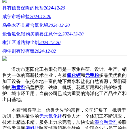
具有信誉保障的原盐
2024-12-20
咸宁市粉碎盐
2024-12-20
乌鲁木齐县聚合氯化铝
2024-12-20
聚合氯化铝购买前要注意什么
2024-12-20
椒江区道路抑尘剂
2024-12-20
抑尘剂有没有毒
2024-12-02
潍坊市惠阳化工有限公司是一家集科研、设计、生产、销
售为一体的高新技术企业，有着
氯化钙
和
元明粉
多品类优良的
加工设备，依托本地丰富的地下卤水和盐化自然资源，我们研
制的
融雪剂
涵盖桥梁、铁轨、机场、花草所用和公路护坡养
护、城市环卫用，当前公司已成为重要的海洋化工产品生产和
出口基地。
本着“顾客至上、信誉为先”的宗旨，公司汇集了一批勇于
改进，勤奋敬业的
无水氯化镁
行业人才，全体职工不断进取，
技术上精益求精，服务上力求完善，加快实施
混合融雪剂
关联
产业发展和
饲料盐
跨区域重组整合战略，实现企业与员工的共