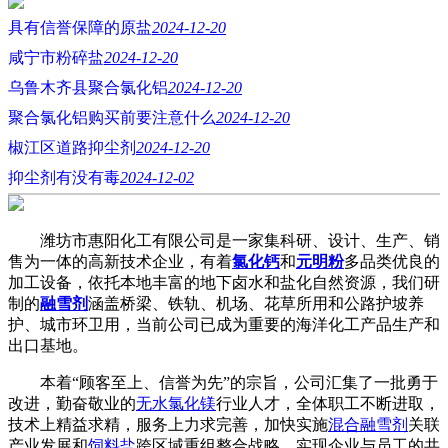
具有信誉保障的原盐
2024-12-20
咸宁市粉碎盐
2024-12-20
乌鲁木齐县聚合氯化铝
2024-12-20
聚合氯化铝购买前要注意什么
2024-12-20
椒江区道路抑尘剂
2024-12-20
抑尘剂有没有毒
2024-12-02
潍坊市惠阳化工有限公司是一家集科研、设计、生产、销
售为一体的高新技术企业，有着
氯化钙
和
元明粉
多品类优良的
加工设备，依托本地丰富的地下卤水和盐化自然资源，我们研
制的
融雪剂
涵盖桥梁、铁轨、机场、花草所用和公路护坡养
护、城市环卫用，当前公司已成为重要的海洋化工产品生产和
出口基地。
本着“顾客至上、信誉为先”的宗旨，公司汇集了一批勇于
改进，勤奋敬业的
无水氯化镁
行业人才，全体职工不断进取，
技术上精益求精，服务上力求完善，加快实施
混合融雪剂
关联
产业发展和
饲料盐
跨区域重组整合战略，实现企业与员工的共