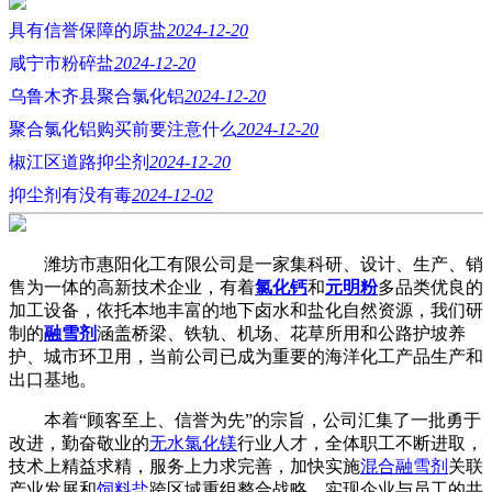
具有信誉保障的原盐
2024-12-20
咸宁市粉碎盐
2024-12-20
乌鲁木齐县聚合氯化铝
2024-12-20
聚合氯化铝购买前要注意什么
2024-12-20
椒江区道路抑尘剂
2024-12-20
抑尘剂有没有毒
2024-12-02
潍坊市惠阳化工有限公司是一家集科研、设计、生产、销
售为一体的高新技术企业，有着
氯化钙
和
元明粉
多品类优良的
加工设备，依托本地丰富的地下卤水和盐化自然资源，我们研
制的
融雪剂
涵盖桥梁、铁轨、机场、花草所用和公路护坡养
护、城市环卫用，当前公司已成为重要的海洋化工产品生产和
出口基地。
本着“顾客至上、信誉为先”的宗旨，公司汇集了一批勇于
改进，勤奋敬业的
无水氯化镁
行业人才，全体职工不断进取，
技术上精益求精，服务上力求完善，加快实施
混合融雪剂
关联
产业发展和
饲料盐
跨区域重组整合战略，实现企业与员工的共