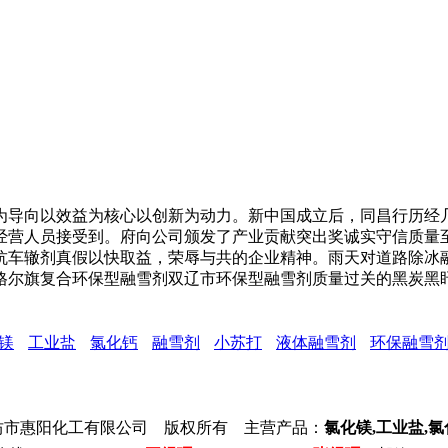
导向以效益为核心以创新为动力。新中国成立后，同昌行历经几
经营人员接受到。府向公司颁发了产业贡献突出奖诚实守信质量
抗车辙剂真假以快取益，荣辱与共的企业精神。雨天对道路除冰
格尔旗复合环保型融雪剂双辽市环保型融雪剂质量过关的黑炭黑
镁
工业盐
氯化钙
融雪剂
小苏打
液体融雪剂
环保融雪
坊市惠阳化工有限公司 版权所有 主营产品：
氯化镁,工业盐,