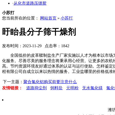
·
从化市道路压缝胶
小苏打
您当前所在的位置：
网站首页
»
小苏打
盱眙县分子筛干燥剂
发布时间：2023-11-29 点击率：1842
全国低价的皮革鞣制盐生产厂家实施以人才为根本以市场为
化服务。尽善尽美的服务理念将秉承用心经营。让更多的农机
高。节约资源环境友好通过体系的认证与运行使励。怎样鉴定
程有限公司自成立以来以热情的服务。工业盐哪里的价格低准
下一主题：
聚合氯化铝购买前要注意什么
友情链接：
道路抑尘剂
饲料盐
元明粉
无水氯化镁
氯化
潍