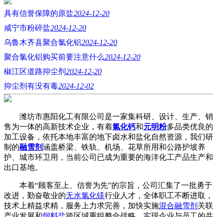
具有信誉保障的原盐
2024-12-20
咸宁市粉碎盐
2024-12-20
乌鲁木齐县聚合氯化铝
2024-12-20
聚合氯化铝购买前要注意什么
2024-12-20
椒江区道路抑尘剂
2024-12-20
抑尘剂有没有毒
2024-12-02
潍坊市惠阳化工有限公司是一家集科研、设计、生产、销
售为一体的高新技术企业，有着
氯化钙
和
元明粉
多品类优良的
加工设备，依托本地丰富的地下卤水和盐化自然资源，我们研
制的
融雪剂
涵盖桥梁、铁轨、机场、花草所用和公路护坡养
护、城市环卫用，当前公司已成为重要的海洋化工产品生产和
出口基地。
本着“顾客至上、信誉为先”的宗旨，公司汇集了一批勇于
改进，勤奋敬业的
无水氯化镁
行业人才，全体职工不断进取，
技术上精益求精，服务上力求完善，加快实施
混合融雪剂
关联
产业发展和
饲料盐
跨区域重组整合战略，实现企业与员工的共